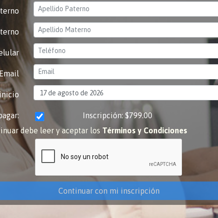
aterno
terno
elular
Email
inicio
pagar:
Inscripción: $799.00
inuar debe leer y aceptar los
Términos y Condiciones
Continuar con mi inscripción