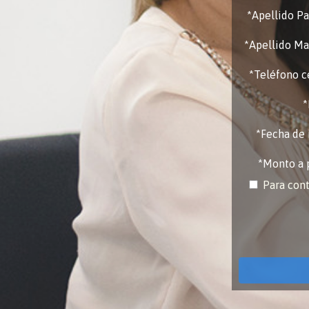
*Apellido P
*Apellido Ma
*Teléfono c
*
*Fecha de 
*Monto a 
Para cont